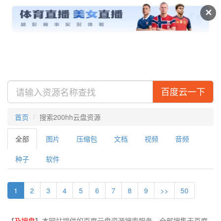
及搜盘
视频
专辑
✕
百度云一下
首页
搜索200hh云盘资源
全部
图片
压缩包
文档
视频
音频
种子
软件
1
2
3
4
5
6
7
8
9
>>
50
【
及搜盘
】本网站提供的百度云盘资源搜索服务，全部搜集于百度