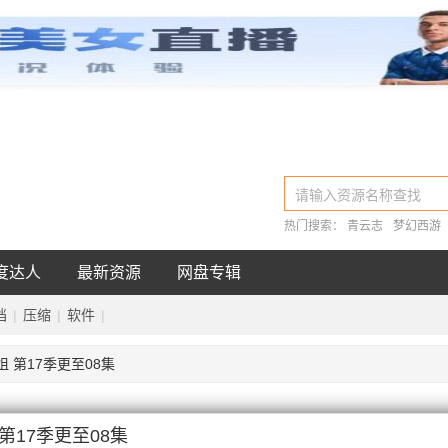
子
软件
文档
压缩
热门搜索：
青云志
梦幻西游
度达人
最新资源
网盘专辑
档
|
压缩
|
软件
|
 第17季更至08集
第17季更至08集