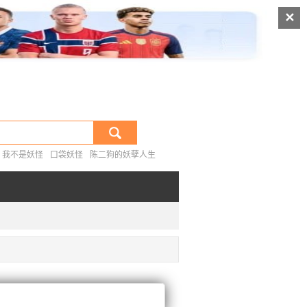
|
排行榜
热门搜索
✕
我不是妖怪
口袋妖怪
陈二狗的妖孽人生