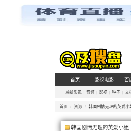
种
及搜盘
影视
音乐
首页
影视电影
百
最新影视
|
音频
|
影视
|
种子
|
文
首页
资源
韩国剧情无理的英爱小姐
韩国剧情无理的英爱小姐 