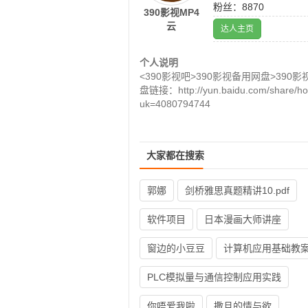
粉丝：8870
390影视MP4
云
达人主页
个人说明
<390影视吧>390影视备用网盘>390影
盘链接：http://yun.baidu.com/share/h
uk=4080794744
大家都在搜索
郭娜
剑桥雅思真题精讲10.pdf
软件项目
日本漫画大师讲座
窗边的小豆豆
计算机应用基础教
PLC模拟量与通信控制应用实践
你唔爱我啦
撒旦的情与欲