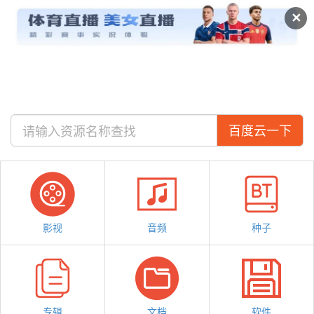
及搜盘
视频
专辑
✕
百度云一下
影视
音频
种子
专辑
文档
软件