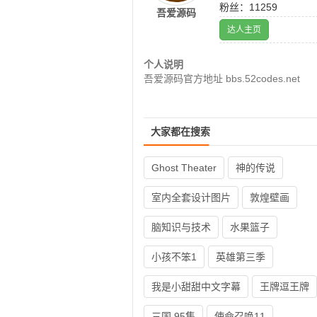
粉丝：11259
吾爱源码
达人主页
个人说明
吾爱源码官方地址 bbs.52codes.net
大家都在搜索
Ghost Theater
神的传说
室内全套设计图片
敦煌壁画
脑知识与技术
水果篮子
小孩不笨1
英雄第三季
我是小甜甜中文字幕
王牌逗王牌
三国 95集
使命召唤11