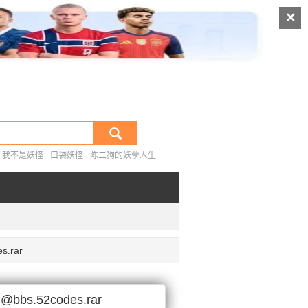
|
排行榜
热门搜索
✕
我不是妖怪
口袋妖怪
陈二狗的妖孽人生
rar
2codes.rar