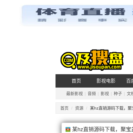
种
及搜盘
影视
音乐
首页
影视电影
百
最新影视
|
音频
|
影视
|
种子
|
文
首页
资源
某hz直销源码下载，聚宝
某hz直销源码下载，聚宝盆