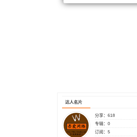
达人名片
分享：618
专辑：0
订阅：5