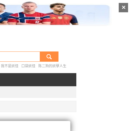
|
排行榜
热门搜索
✕
我不是妖怪
口袋妖怪
陈二狗的妖孽人生