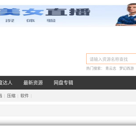
子
软件
文档
压缩
热门搜索：
青云志
梦幻西游
度达人
最新资源
网盘专辑
档
|
压缩
|
软件
|