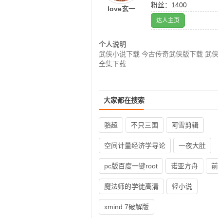
粉丝：1400
love玄一
达人主页
个人说明
武侠小说下载 今古传奇武侠版下载 武
全集下载
大家都在搜索
骆超
不只三国
阿雪剪辑
空间计量经济学导论
一夜大肚
pc版百度一键root
诺亚方舟
前
魔法师的学徒高清
轻小说
xmind 7破解版