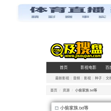
种
及搜盘
影视
音乐
首页
影视电影
百
最新影视
|
音频
|
影视
|
种子
|
文
首页
资源
小偷家族.txt等
小偷家族.txt等