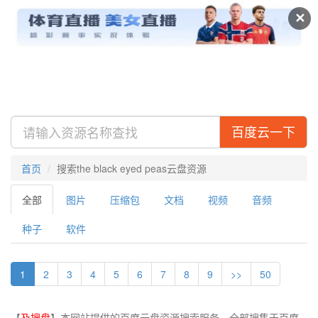
及搜盘
视频
专辑
✕
百度云一下
首页
搜索the black eyed peas云盘资源
全部
图片
压缩包
文档
视频
音频
种子
软件
1
2
3
4
5
6
7
8
9
>>
50
【
及搜盘
】本网站提供的百度云盘资源搜索服务，全部搜集于百度